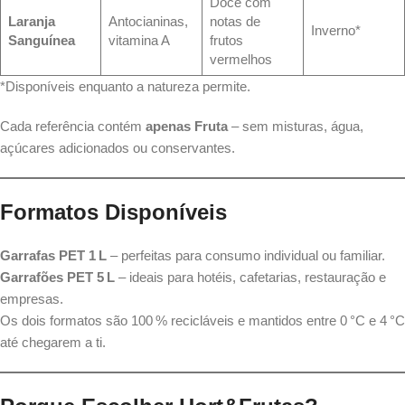
Doce com
Laranja
Antocianinas,
notas de
Inverno*
Sanguínea
vitamina A
frutos
vermelhos
*Disponíveis enquanto a natureza permite.
Cada referência contém
apenas Fruta
– sem misturas, água,
açúcares adicionados ou conservantes.
Formatos Disponíveis
Garrafas PET 1 L
– perfeitas para consumo individual ou familiar.
Garrafões PET 5 L
– ideais para hotéis, cafetarias, restauração e
empresas.
Os dois formatos são 100 % recicláveis e mantidos entre 0 °C e 4 °C
até chegarem a ti.