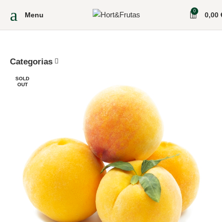
0
Menu
0,00
Categorias
SOLD
OUT