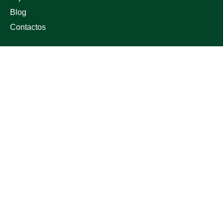
Blog
Contactos
APOIO AO CLIENTE
Trocas e Devoluções
Política de Privacidade
Política de Envio
Política da Qualidade e Segurança Alimentar
Termos e Condições
Livro de Reclamações
CONTACTOS
+351 229 446 034
geral@hortifrutas.pt