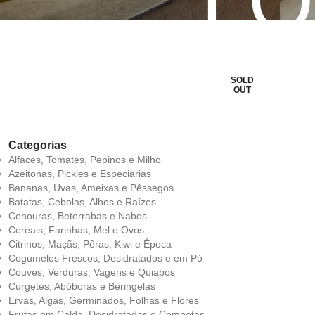
LO
SOLD
OUT
Categorias
Alfaces, Tomates, Pepinos e Milho
Azeitonas, Pickles e Especiarias
Bananas, Uvas, Ameixas e Pêssegos
Batatas, Cebolas, Alhos e Raízes
Cenouras, Beterrabas e Nabos
Cereais, Farinhas, Mel e Ovos
Citrinos, Maçãs, Pêras, Kiwi e Época
Cogumelos Frescos, Desidratados e em Pó
Couves, Verduras, Vagens e Quiabos
Curgetes, Abóboras e Beringelas
Ervas, Algas, Germinados, Folhas e Flores
Frutas em Calda, Desidratadas e Compotas