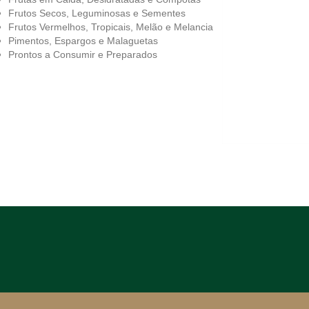
Frutos Secos, Leguminosas e Sementes
Frutos Vermelhos, Tropicais, Melão e Melancia
Pimentos, Espargos e Malaguetas
Prontos a Consumir e Preparados