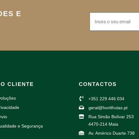
DES E
AO CLIENTE
CONTACTOS
voluções
+351 229 446 034
rivacidade
geral@hortifrutas.pt
nvio
Rua Simão Bolívar 253
4470-214 Maia
Qualidade e Segurança
Av. Américo Duarte 738