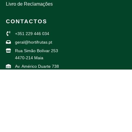
Livro de Reclamações
CONTACTOS
+351 229 446 034
geral@hortifrutas.pt
Rua Simão Bolívar 253
4470-214 Maia
Av. Américo Duarte 738
4425-504 Maia
PARCEIROS