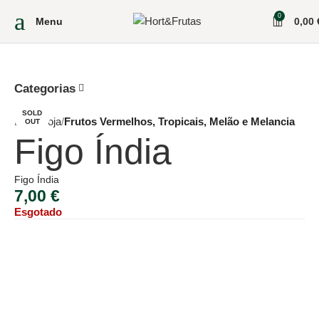
0
Menu
0,00
Categorias
SOLD
Início
Loja
Frutos Vermelhos, Tropicais, Melão e Melancia
OUT
Figo Índia
Figo Índia
7,00
€
Esgotado