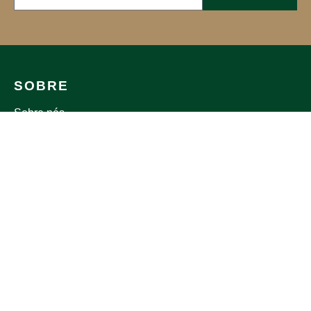
SOBRE
Sobre nós
Sustentabilidade
Áreas de entrega
Loja Online
Blog
Contactos
APOIO AO CLIENTE
Trocas e Devoluções
Política de Privacidade