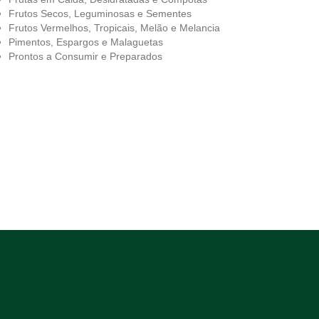
Frutos Secos, Leguminosas e Sementes
Frutos Vermelhos, Tropicais, Melão e Melancia
Pimentos, Espargos e Malaguetas
Prontos a Consumir e Preparados