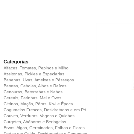
LO
Categorias
Alfaces, Tomates, Pepinos e Milho
Azeitonas, Pickles e Especiarias
Bananas, Uvas, Ameixas e Pêssegos
Batatas, Cebolas, Alhos e Raízes
Cenouras, Beterrabas e Nabos
Cereais, Farinhas, Mel e Ovos
Citrinos, Maçãs, Pêras, Kiwi e Época
Cogumelos Frescos, Desidratados e em Pó
Couves, Verduras, Vagens e Quiabos
Curgetes, Abóboras e Beringelas
Ervas, Algas, Germinados, Folhas e Flores
Frutas em Calda, Desidratadas e Compotas