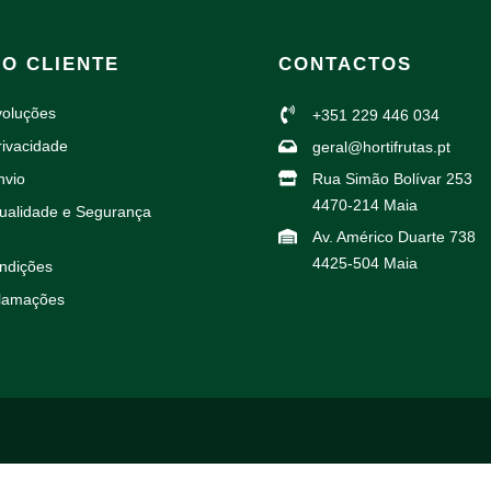
AO CLIENTE
CONTACTOS
voluções
+351 229 446 034
rivacidade
geral@hortifrutas.pt
nvio
Rua Simão Bolívar 253
4470-214 Maia
Qualidade e Segurança
Av. Américo Duarte 738
4425-504 Maia
ndições
clamações