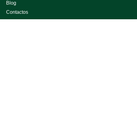
Blog
Contactos
APOIO AO CLIENTE
Trocas e Devoluções
Política de Privacidade
Política de Envio
Política da Qualidade e Segurança Alimentar
Termos e Condições
Livro de Reclamações
CONTACTOS
+351 229 446 034
geral@hortifrutas.pt
Rua Simão Bolívar 253