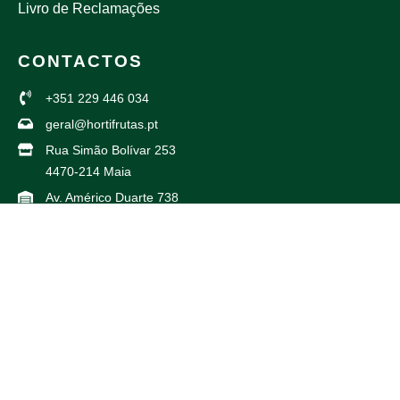
Livro de Reclamações
CONTACTOS
+351 229 446 034
geral@hortifrutas.pt
Rua Simão Bolívar 253
4470-214 Maia
Av. Américo Duarte 738
4425-504 Maia
PARCEIROS