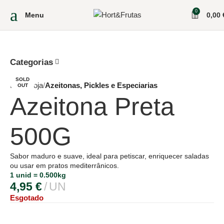
0
Menu
0,00
Categorias
SOLD
Início
Loja
Azeitonas, Pickles e Especiarias
OUT
Azeitona Preta
500G
Sabor maduro e suave, ideal para petiscar, enriquecer saladas
ou usar em pratos mediterrânicos.
1 unid = 0.500kg
4,95
€
UN
Esgotado