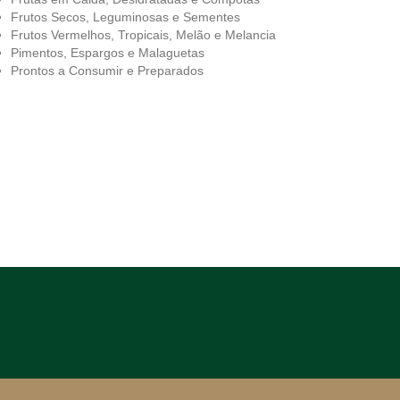
Frutos Secos, Leguminosas e Sementes
Frutos Vermelhos, Tropicais, Melão e Melancia
Pimentos, Espargos e Malaguetas
Prontos a Consumir e Preparados