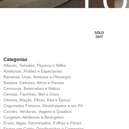
LO
SOLD
OUT
Categorias
Alfaces, Tomates, Pepinos e Milho
Azeitonas, Pickles e Especiarias
Bananas, Uvas, Ameixas e Pêssegos
Batatas, Cebolas, Alhos e Raízes
Cenouras, Beterrabas e Nabos
Cereais, Farinhas, Mel e Ovos
Citrinos, Maçãs, Pêras, Kiwi e Época
Cogumelos Frescos, Desidratados e em Pó
Couves, Verduras, Vagens e Quiabos
Curgetes, Abóboras e Beringelas
Ervas, Algas, Germinados, Folhas e Flores
Frutas em Calda, Desidratadas e Compotas