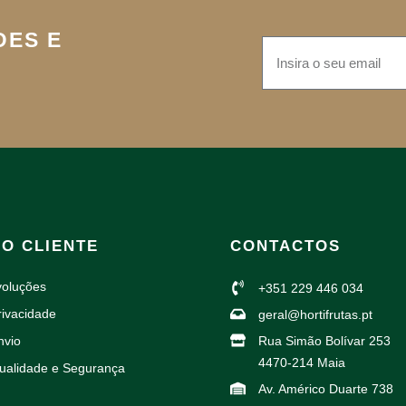
DES E
AO CLIENTE
CONTACTOS
voluções
+351 229 446 034
rivacidade
geral@hortifrutas.pt
nvio
Rua Simão Bolívar 253
4470-214 Maia
Qualidade e Segurança
Av. Américo Duarte 738