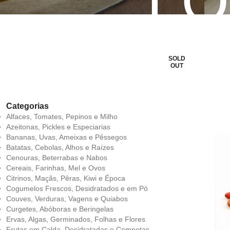
LO
SOLD
OUT
Categorias
Alfaces, Tomates, Pepinos e Milho
Azeitonas, Pickles e Especiarias
Bananas, Uvas, Ameixas e Pêssegos
Batatas, Cebolas, Alhos e Raízes
Cenouras, Beterrabas e Nabos
Cereais, Farinhas, Mel e Ovos
Citrinos, Maçãs, Pêras, Kiwi e Época
Cogumelos Frescos, Desidratados e em Pó
Couves, Verduras, Vagens e Quiabos
Curgetes, Abóboras e Beringelas
Ervas, Algas, Germinados, Folhas e Flores
Frutas em Calda, Desidratadas e Compotas