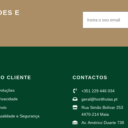
DES E
AO CLIENTE
CONTACTOS
voluções
+351 229 446 034
rivacidade
geral@hortifrutas.pt
nvio
Rua Simão Bolívar 253
4470-214 Maia
Qualidade e Segurança
Av. Américo Duarte 738