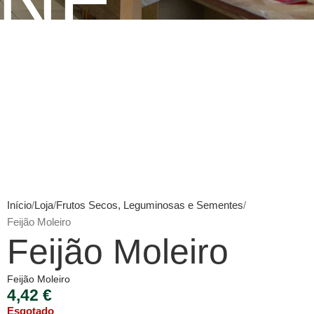
INE
Início
Loja
Frutos Secos, Leguminosas e Sementes
Feijão Moleiro
Feijão Moleiro
Feijão Moleiro
4,42
€
Esgotado