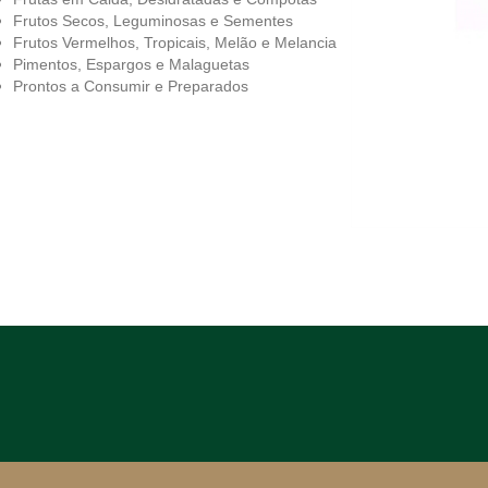
Frutos Secos, Leguminosas e Sementes
Frutos Vermelhos, Tropicais, Melão e Melancia
Pimentos, Espargos e Malaguetas
Prontos a Consumir e Preparados