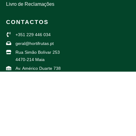
Livro de Reclamações
CONTACTOS
+351 229 446 034
geral@hortifrutas.pt
Rua Simão Bolívar 253
4470-214 Maia
Av. Américo Duarte 738
4425-504 Maia
PARCEIROS