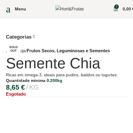
0
Menu
0,00
Categorias
SOLD
Início
Loja
Frutos Secos, Leguminosas e Sementes
OUT
Semente Chia
Ricas em ómega-3, ideais para pudins, batidos ou iogurtes.
Quantidade minima
0.200kg
8,65
€
KG
Esgotado