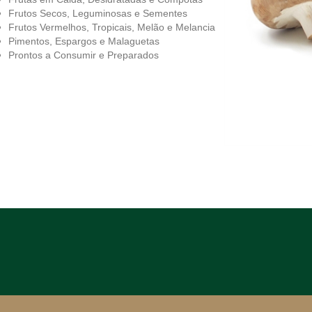
Frutos Secos, Leguminosas e Sementes
Frutos Vermelhos, Tropicais, Melão e Melancia
Pimentos, Espargos e Malaguetas
Prontos a Consumir e Preparados