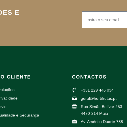
DES E
AO CLIENTE
CONTACTOS
voluções
+351 229 446 034
rivacidade
geral@hortifrutas.pt
nvio
Rua Simão Bolívar 253
4470-214 Maia
Qualidade e Segurança
Av. Américo Duarte 738