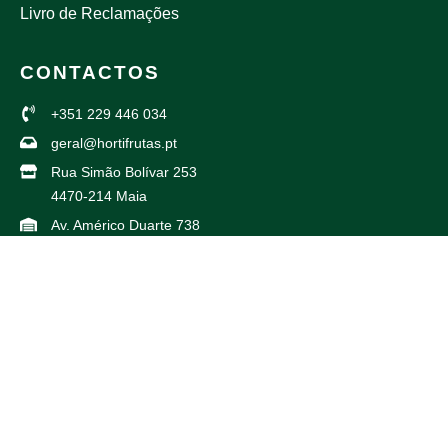
Livro de Reclamações
CONTACTOS
+351 229 446 034
geral@hortifrutas.pt
Rua Simão Bolívar 253
4470-214 Maia
Av. Américo Duarte 738
4425-504 Maia
PARCEIROS