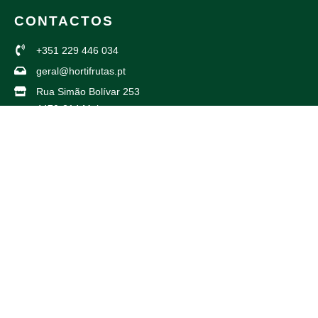
CONTACTOS
+351 229 446 034
geral@hortifrutas.pt
Rua Simão Bolívar 253
4470-214 Maia
Av. Américo Duarte 738
4425-504 Maia
PARCEIROS