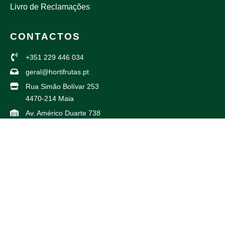
Livro de Reclamações
CONTACTOS
+351 229 446 034
geral@hortifrutas.pt
Rua Simão Bolívar 253
4470-214 Maia
Av. Américo Duarte 738
4425-504 Maia
PARCEIROS