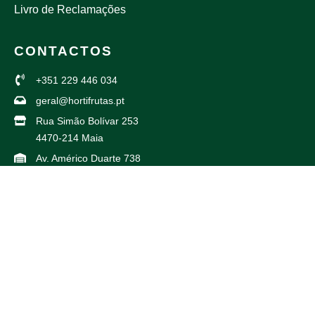
Livro de Reclamações
CONTACTOS
+351 229 446 034
geral@hortifrutas.pt
Rua Simão Bolívar 253
4470-214 Maia
Av. Américo Duarte 738
4425-504 Maia
PARCEIROS