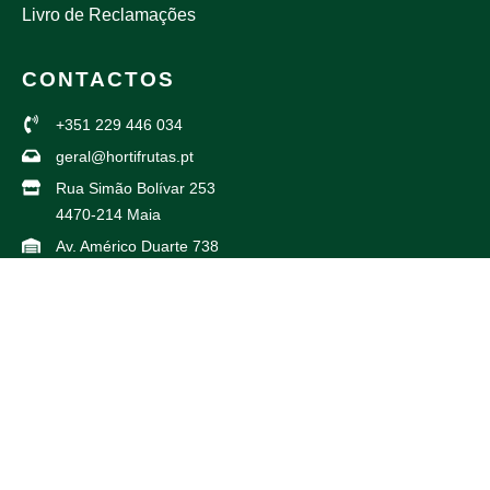
Livro de Reclamações
CONTACTOS
+351 229 446 034
geral@hortifrutas.pt
Rua Simão Bolívar 253
4470-214 Maia
Av. Américo Duarte 738
4425-504 Maia
PARCEIROS