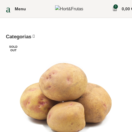
0
Menu
0,00
Categorias
SOLD
OUT