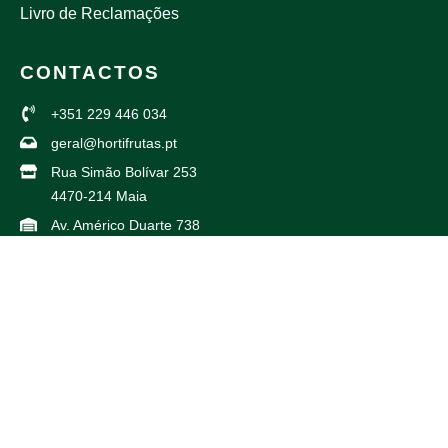
Livro de Reclamações
CONTACTOS
+351 229 446 034
geral@hortifrutas.pt
Rua Simão Bolívar 253
4470-214 Maia
Av. Américo Duarte 738
4425-504 Maia
PARCEIROS